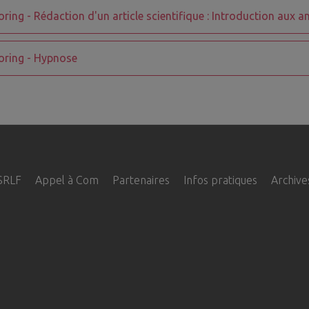
ring - Rédaction d'un article scientifique : Introduction aux a
ring - Hypnose
ation
SRLF
Appel à Com
Partenaires
Infos pratiques
Archive
pale