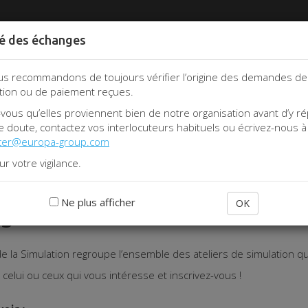
té des échanges
tion
s recommandons de toujours vérifier l’origine des demandes de
F
APPEL À COM
PARTENAIRES
INFOS PRATIQUES
ARCHIVE
tion ou de paiement reçues.
pale
vous qu’elles proviennent bien de notre organisation avant d’y r
e doute, contactez vos interlocuteurs habituels ou écrivez-nous à 
ficer@europa-group.com
r votre vigilance.
Village de la simulation 2023
Ne plus afficher
OK
age de la simulation 2023
 de la Simulation regroupe l’ensemble des ateliers de simulation
 celui ou ceux qui vous intéresse et inscrivez-vous !