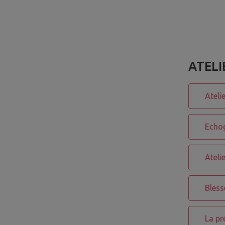
ATELI
Ateli
Echog
Ateli
Bless
La pr