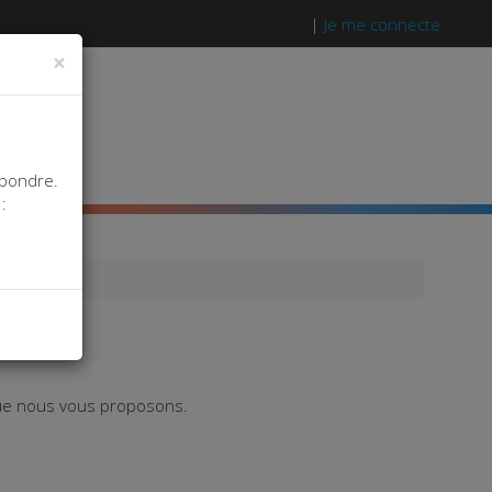
|
Je me connecte
×
S
épondre.
:
 que nous vous proposons.