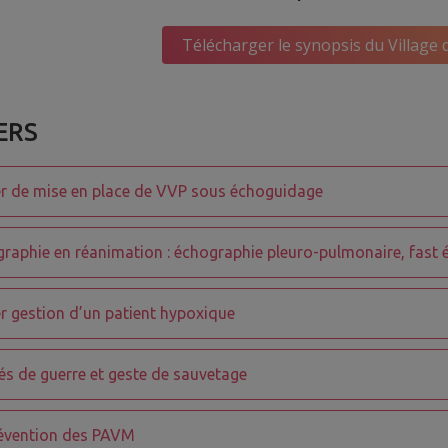
Télécharger le synopsis du Village 
ERS
er de mise en place de VVP sous échoguidage
raphie en réanimation : échographie pleuro-pulmonaire, fast 
er gestion d’un patient hypoxique
és de guerre et geste de sauvetage
évention des PAVM