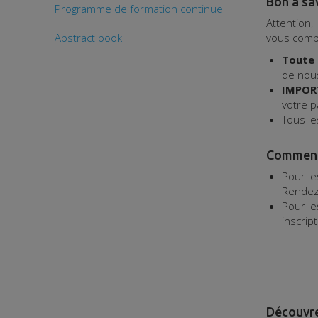
Bon à sav
Programme de formation continue
Attention,
Abstract book
vous compt
Toute 
de nous
IMPOR
votre p
Tous le
Comment s
Pour le
Rendez-
Pour le
inscrip
Découvrez