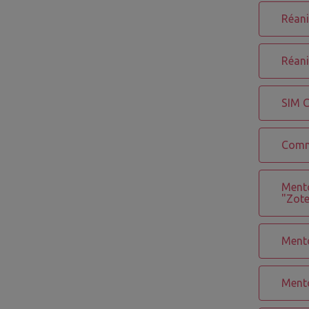
Réani
Réani
SIM C
Comme
Mento
"Zote
Mento
Mento