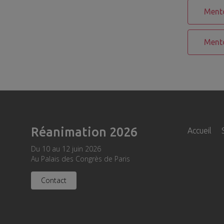
Mento
Mento
Réanimation 2026
Navig
Accueil
princi
Du 10 au 12 juin 2026
Au Palais des Congrès de Paris
Contact