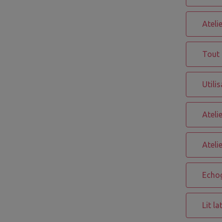
Ateli
Tout 
Utili
Ateli
Ateli
Echog
Lit l